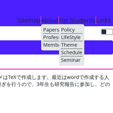
Sitemap
About
For Students
Links
Papers
Policy
Professor
LifeStyle
Members
Theme
Schedule
Seminar
TeXで作成します。最近はwordで作成する人
継ぎを行うので、3年生も研究報告に参加し、どの