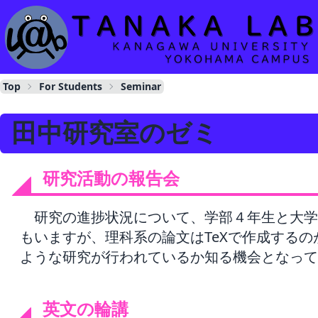
Sitemap
About
Papers
Professor
Top
For Students
Seminar
Members
For Students
田中研究室のゼミ
Policy
LifeStyle
Theme
研究活動の報告会
Schedule
Seminar
研究の進捗状況について、学部４年生と大学
Links
もいますが、理科系の論文はTeXで作成する
ような研究が行われているか知る機会となって
英文の輪講